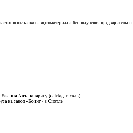
ается использовать видеоматериалы без получения предварительног
абжения Антананариву (о. Мадагаскар)
за на завод «Боинг» в Сиэтле