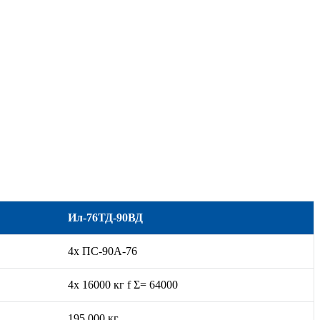
Ил-76ТД-90ВД
4x ПС-90A-76
4x 16000 кг f Σ= 64000
195 000 кг