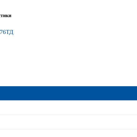
стики
76ТД